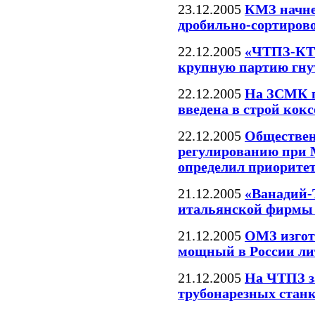
23.12.2005
КМЗ начне
дробильно-сортиров
22.12.2005
«ЧТПЗ-КТ
крупную партию гну
22.12.2005
На ЗСМК п
введена в строй кокс
22.12.2005
Обществен
регулированию при 
определил приорите
21.12.2005
«Ванадий-
итальянской фирм
21.12.2005
ОМЗ изгот
мощный в России л
21.12.2005
На ЧТПЗ з
трубонарезных станк