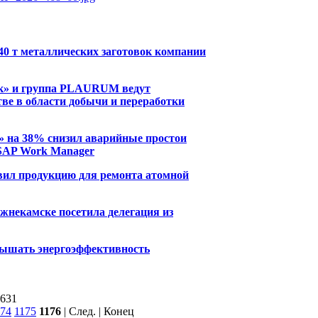
40 т металлических заготовок компании
к» и группа PLAURUM ведут
тве в области добычи и переработки
» на 38% снизил аварийные простои
SAP Work Manager
вил продукцию для ремонта атомной
жнекамске посетила делегация из
ышать энергоэффективность
7631
174
1175
1176
| След. | Конец