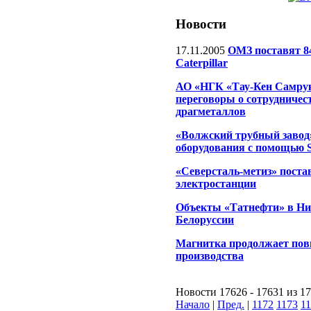
Новости
17.11.2005
ОМЗ поставят 8
Caterpillar
АО «НГК «Тау-Кен Самру
переговоры о сотрудничес
драгметаллов
«Волжский трубный завод
оборудования с помощью 
«Северсталь-метиз» поста
электростанции
Объекты «Татнефти» в Ни
Белоруссии
Магнитка продолжает пов
производства
Новости 17626 - 17631 из 1
Начало
|
Пред.
|
1172
1173
1