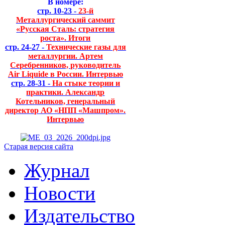
В номере:
стр. 10-23 -
23-й
Металлургический саммит
«Русская Сталь: стратегия
роста». Итоги
стр. 24-27 -
Технические газы для
металлургии. Артем
Серебренников, руководитель
Air Liquide в России. Интервью
стр. 28-31 -
На стыке теории и
практики. Александр
Котельников, генеральный
директор АО «НПП «Машпром».
Интервью
Старая версия сайта
Журнал
Новости
Издательство