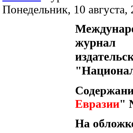
Понедельник, 10 августа,
Междун
журна
издат
"Национал
Содерж
Евразии
" 
На обложк