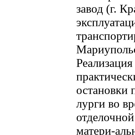
завод (г. К
эксплуатац
транспорти
Мариупольс
Реализация
практически
остановки п
лурги во в
отделочной
матери-аль