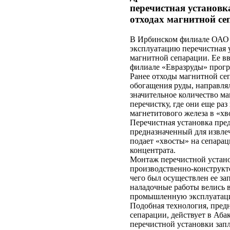
перечистная установк
отходах магнитной се
В Ирбинском филиале ОАО 
эксплуатацию перечистная у
магнитной сепарации. Ее в
филиале «Евразруды» прогр
Ранее отходы магнитной се
обогащения руды, направлял
значительное количество ма
перечистку, где они еще ра
магнетитового железа в «хв
Перечистная установка пред
предназначенный для извлеч
подает «хвосты» на сепарац
концентрата.
Монтаж перечистной устано
производственно-конструкто
чего был осуществлен ее з
наладочные работы велись в
промышленную эксплуатац
Подобная технология, пред
сепарации, действует в Аба
перечистной установки зап