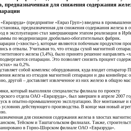
а, предназначенная для снижения содержания желе
парации
«Евразруда» (предприятие «Евраз Груп») введена в промышлен
становка, предназначенная для снижения содержания железа в о
вод в эксплуатацию стал завершающим этапом реализации в Ир
аммы по модернизации дробильно-обогатительных фабрик.
парации («хвосты»), которые являются побочным продуктом про
ись в отвалы. Учитывая то, что отходы сухой магнитной сепара
гнетитового железа (3,4%), было принято решение направлять «
з подвергаются сепарации. Это позволяет снизить процент содер
остах» на 0,2%.
ставляет собой комплекс оборудования, куда входит сепаратор П
ения железа из отходов магнитной сепарации и два конвейера: 
ию, другой – доставляет извлеченное из них железо в общую мас
вки, который выполняли специалисты филиала по проекту
рского отдела ОАО «Евразруда», был завершен в апреле 2007 го
апуск в опытно-промышленную эксплуатацию. Все монтажные и 
 условиях действующего производства. В конце мая новый агрег
ию.
назначенная для снижения содержания железа в хвостах магнитн
канском, Тейском и Таштагольском филиалах. Также, строительс
ланировано в Горно-Шорском филиале ОАО «Евразруда».