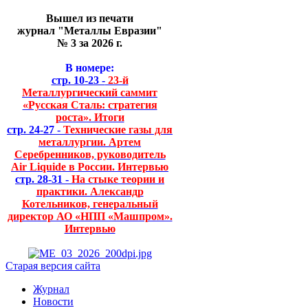
Вышел из печати
журнал "Металлы Евразии"
№ 3 за 2026 г.
В номере:
стр. 10-23 -
23-й
Металлургический саммит
«Русская Сталь: стратегия
роста». Итоги
стр. 24-27 -
Технические газы для
металлургии. Артем
Серебренников, руководитель
Air Liquide в России. Интервью
стр. 28-31 -
На стыке теории и
практики. Александр
Котельников, генеральный
директор АО «НПП «Машпром».
Интервью
Старая версия сайта
Журнал
Новости