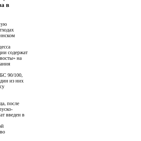
за в
ную
тходах
бинском
цесса
ции содержат
хвосты» на
жания
БС 90/100,
один из них
су
да, после
пуско-
ат введен в
ой
тво