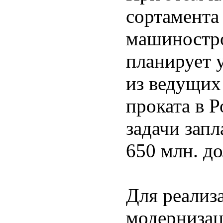
сортамента
машиностро
планирует 
из ведущих
проката в 
задачи зап
650 млн. д
Для реализ
модернизац