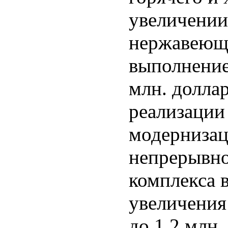
увеличении
нержавеюще
выполнение
млн. долла
реализации
модерниза
непрерывно
комплекса 
увеличения
до 1,2 млн.