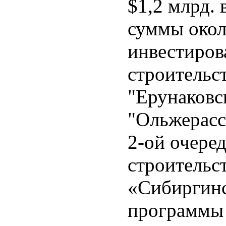
$1,2 млрд. 
суммы окол
инвестиров
строительс
"Ерунаковск
"Ольжерасск
2-ой очере
строительс
«Сибиргинс
программы 