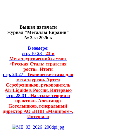
Вышел из печати
журнал "Металлы Евразии"
№ 3 за 2026 г.
В номере:
стр. 10-23 -
23-й
Металлургический саммит
«Русская Сталь: стратегия
роста». Итоги
стр. 24-27 -
Технические газы для
металлургии. Артем
Серебренников, руководитель
Air Liquide в России. Интервью
стр. 28-31 -
На стыке теории и
практики. Александр
Котельников, генеральный
директор АО «НПП «Машпром».
Интервью