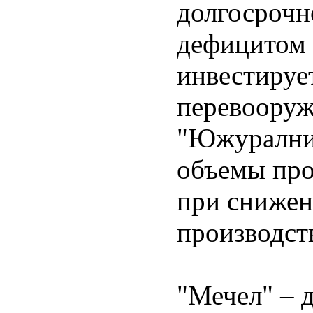
долгосрочн
дефицитом 
инвестируе
перевооруж
"Южуралник
объемы прои
при снижен
производст
"Мечел" – 