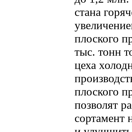
стана горяч
увеличение
плоского пр
тыс. тонн 
цеха холод
производст
плоского п
позволят р
сортамент 
и улучшить 