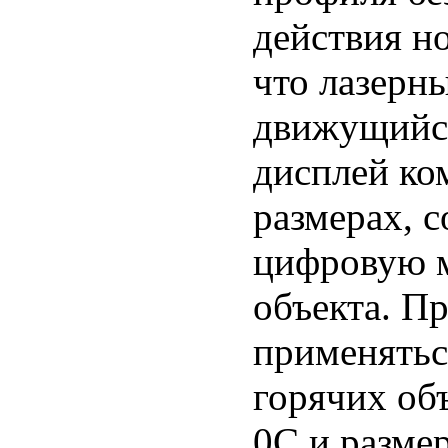
действия н
что лазерн
движущийся
дисплей ко
размерах, 
цифровую м
объекта. П
применятьс
горячих об
0С и разме