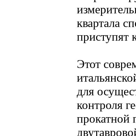
измеритель
квартала с
приступят 
Этот совре
итальянско
для осущес
контроля г
прокатной 
двутаврово