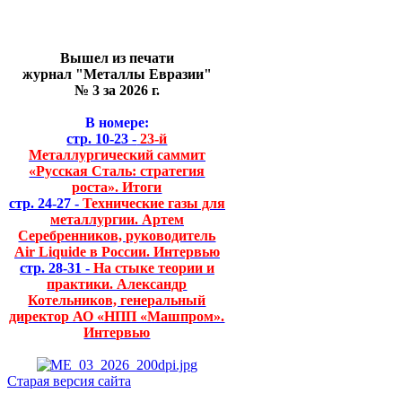
Вышел из печати
журнал "Металлы Евразии"
№ 3 за 2026 г.
В номере:
стр. 10-23 -
23-й
Металлургический саммит
«Русская Сталь: стратегия
роста». Итоги
стр. 24-27 -
Технические газы для
металлургии. Артем
Серебренников, руководитель
Air Liquide в России. Интервью
стр. 28-31 -
На стыке теории и
практики. Александр
Котельников, генеральный
директор АО «НПП «Машпром».
Интервью
Старая версия сайта