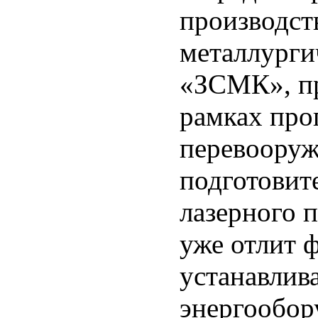
производст
металлурги
«ЗСМК», пр
рамках про
перевооруж
подготовит
лазерного 
уже отлит 
устанавлива
энергообор