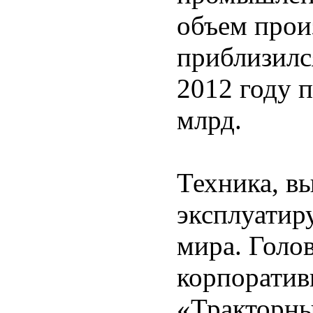
объем прои
приблизилс
2012 году п
млрд.
Техника, в
эксплуатиру
мира. Голо
корпоратив
«Тракторны