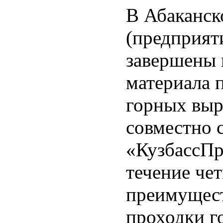
В Абаканск
(предприят
завершены 
материала 
горных выр
совместно 
«КузбассПр
течение че
преимущест
проходки г