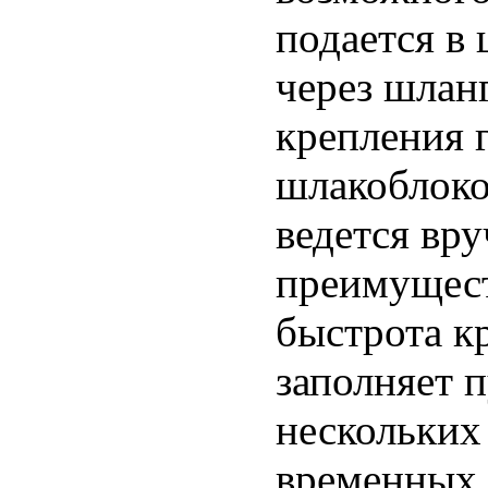
подается в
через шланг
крепления 
шлакоблоко
ведется вр
преимущест
быстрота к
заполняет п
нескольких
временных 