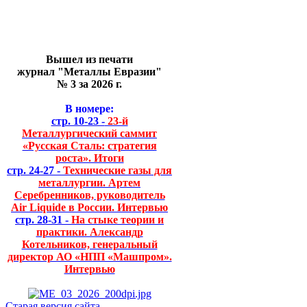
Вышел из печати
журнал "Металлы Евразии"
№ 3 за 2026 г.
В номере:
стр. 10-23 -
23-й
Металлургический саммит
«Русская Сталь: стратегия
роста». Итоги
стр. 24-27 -
Технические газы для
металлургии. Артем
Серебренников, руководитель
Air Liquide в России. Интервью
стр. 28-31 -
На стыке теории и
практики. Александр
Котельников, генеральный
директор АО «НПП «Машпром».
Интервью
Старая версия сайта