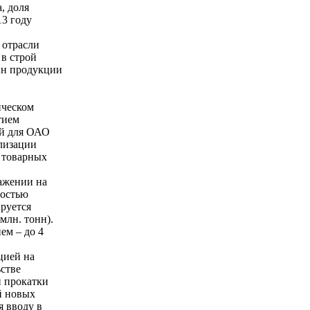
, доля
3 году
 отрасли
в строй
нн продукции
ическом
тием
ой для ОАО
ализации
 товарных
ражении на
мостью
ируется
млн. тонн).
ем – до 4
цией на
стве
й прокатки
й новых
я вводу в