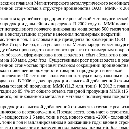
ическими планами Магнитогорского металлургического комбината
ленной стоимостью в структуре производства ОАО «ММК» к 201
тилетия крупнейшее предприятие российской металлургической
 продукции дальнейших переделов. В 2002 году на ММК вошел 
ат непрерывного горячего цинкования мощностью 500 тысяч то
ден в эксплуатацию агрегат нанесения полимерных покрытий
ыс. тонн в год. По словам вице-президента по коммерции ООО
К» Игоря Виера, выступавшего на Международном металлург
году объем производства листового проката с полимерным покры
аким образом, сформировано производство и сбыт абсолютно нов
 на 160 млн. долл./год. Существенный рост производства и ре
ленной стоимостью при значительном сокращении производства
овали повышению доходности товарной продукции и высокой
 последние 10 лет производительность труда в натуральном вы
два раза. В 2006 г. доля продукции с высокой добавленной стои
ъема товарной продукции ММК (11,3 млн. тонн). К 2013 г. план
укции до 85,4% от общего объема товарной продукции ММК (15 
таного, оцинкованного металла и металла с полимерным покрыти
родукции с высокой добавленной стоимостью связан с реализа
ического перевооружения. Прежде всего, речь идет о строитель
0» мощностью 1,5 млн. тонн в год, нового стана «2000» холодно
. тонн в год и запланированном в ближайшие годы вводе в стро
рячего цинкования и нанесения полимерных покрытий. Благодар