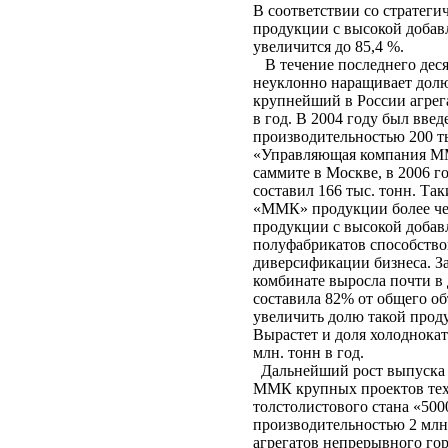
В соответствии со стратег
продукции с высокой добав
увеличится до 85,4 %.
В течение последнего деся
неуклонно наращивает долю
крупнейший в России агрег
в год. В 2004 году был вве
производительностью 200 т
«Управляющая компания ММ
саммите в Москве, в 2006 
составил 166 тыс. тонн. Т
«ММК» продукции более чем
продукции с высокой добав
полуфабрикатов способств
диверсификации бизнеса. За
комбинате выросла почти в 
составила 82% от общего об
увеличить долю такой прод
Вырастет и доля холоднока
млн. тонн в год.
Дальнейший рост выпуска п
ММК крупных проектов техн
толстолистового стана «500
производительностью 2 млн
агрегатов непрерывного го