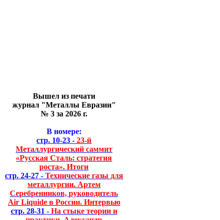
Вышел из печати
журнал "Металлы Евразии"
№ 3 за 2026 г.
В номере:
стр. 10-23 -
23-й
Металлургический саммит
«Русская Сталь: стратегия
роста». Итоги
стр. 24-27 -
Технические газы для
металлургии. Артем
Серебренников, руководитель
Air Liquide в России. Интервью
стр. 28-31 -
На стыке теории и
практики. Александр