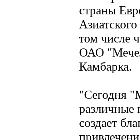
страны Евр
Азиатского
том числе 
ОАО "Мечел
Камбарка.
"Сегодня "
различные 
создает бл
привлечени