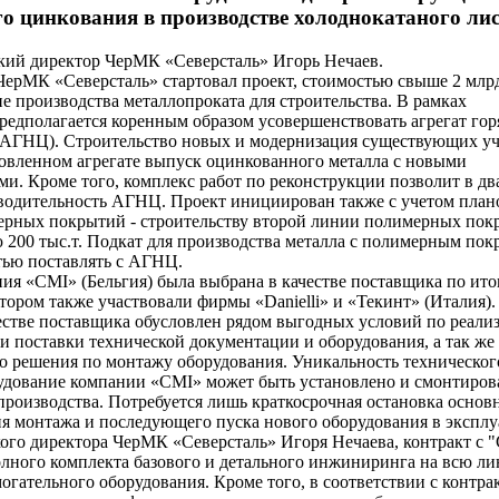
о цинкования в производстве холоднокатаного ли
кий директор ЧерМК «Северсталь» Игорь Нечаев.
ЧерМК «Северсталь» стартовал проект, стоимостью свыше 2 млр
 производства металлопроката для строительства. В рамках
редполагается коренным образом усовершенствовать агрегат гор
(АГНЦ). Строительство новых и модернизация существующих уч
новленном агрегате выпуск оцинкованного металла с новыми
и. Кроме того, комплекс работ по реконструкции позволит в два 
изводительность АГНЦ. Проект инициирован также с учетом пла
ерных покрытий - строительству второй линии полимерных пок
 200 тыс.т. Подкат для производства металла с полимерным пок
тью поставлять с АГНЦ.
ия «CMI» (Бельгия) была выбрана в качестве поставщика по ито
отором также участвовали фирмы «Danielli» и «Текинт» (Италия).
честве поставщика обусловлен рядом выгодных условий по реали
ми поставки технической документации и оборудования, а так же
о решения по монтажу оборудования. Уникальность техническо
орудование компании «CMI» может быть установлено и смонтиров
производства. Потребуется лишь краткосрочная остановка основ
ия монтажа и последующего пуска нового оборудования в экспл
го директора ЧерМК «Северсталь» Игоря Нечаева, контракт с 
олного комплекта базового и детального инжиниринга на всю л
огательного оборудования. Кроме того, в соответствии с контра