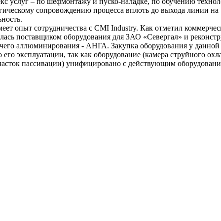
кс услуг – по шефмонтажу и пуско-наладке, по обучению технол
гическому сопровождению процесса вплоть до выхода линии на
ность.
еет опыт сотрудничества с CMI Industry. Как отметил коммерче
лялась поставщиком оборудования для ЗАО «Севергал» и реконст
ячего аллюминирования - АНГА. Закупка оборудования у данно
о его эксплуатации, так как оборудование (камера струйного охл
участок пассивации) унифицировано с действующим оборудован