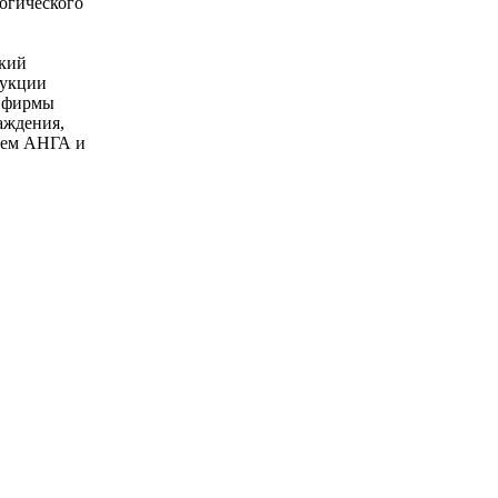
огического
ский
рукции
й фирмы
аждения,
ием АНГА и