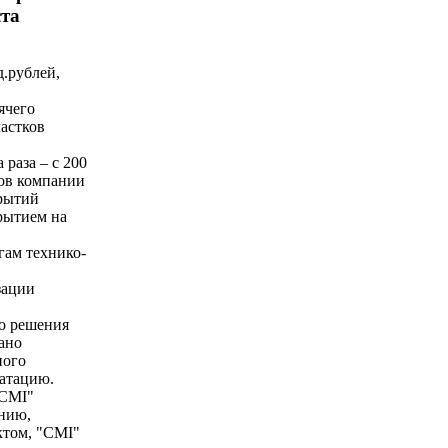
ста
д.рублей,
ячего
астков
раза – с 200
нов компании
рытий
рытием на
гам технико-
зации
го решения
ано
ного
уатацию.
"CMI"
инию,
ктом, "CMI"