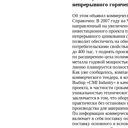
непрерывного горячег
Об этом объявил коммерчес
Справочно: В 2007 году на 
направленный на увеличение
инвестиционного проекта п
непрерывного цинкования 
позволит обеспечить на об
потребительскими свойствам
до 400 тыс. т поднять про
по расширению цеха полим
металла годовой мощностью
линию планируется полнос
Как уже сообщалось, компан
коммерческого тендера, в к
Выбор «CMI Industry» в ка
проекта, в частности срока
уникальностью техническог
заключается в том, что об
практически без остановки 
производства для завершен
По информации коммерческо
включает в себя поставку п
поставку основного и вспом