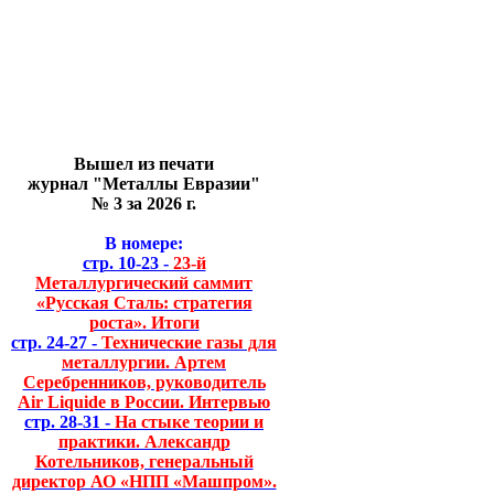
Вышел из печати
журнал "Металлы Евразии"
№ 3 за 2026 г.
В номере:
стр. 10-23 -
23-й
Металлургический саммит
«Русская Сталь: стратегия
роста». Итоги
стр. 24-27 -
Технические газы для
металлургии. Артем
Серебренников, руководитель
Air Liquide в России. Интервью
стр. 28-31 -
На стыке теории и
практики. Александр
Котельников, генеральный
директор АО «НПП «Машпром».