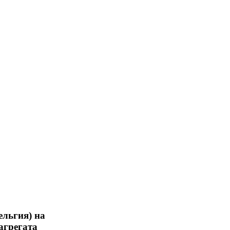
ельгия) на
агрегата