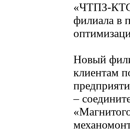
«ЧТПЗ-КТС»
филиала в 
оптимизаци
Новый фил
клиентам п
предприяти
– соединит
«Магнитого
механомонт