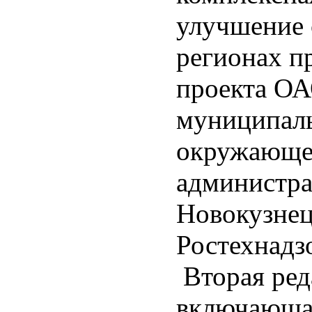
улучшение 
регионах п
проекта О
муниципал
окружающей
администра
Новокузнец
Ростехнадз
Вторая ред
включающа