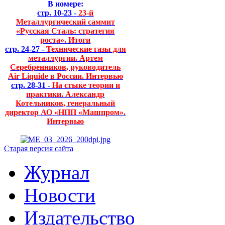
В номере:
стр. 10-23 -
23-й
Металлургический саммит
«Русская Сталь: стратегия
роста». Итоги
стр. 24-27 -
Технические газы для
металлургии. Артем
Серебренников, руководитель
Air Liquide в России. Интервью
стр. 28-31 -
На стыке теории и
практики. Александр
Котельников, генеральный
директор АО «НПП «Машпром».
Интервью
Старая версия сайта
Журнал
Новости
Издательство