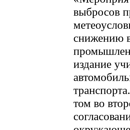
выбросов п
метеоуслов
снижению в
промышленн
издание учи
автомобиль
транспорта
том во вто
согласован
окружающей