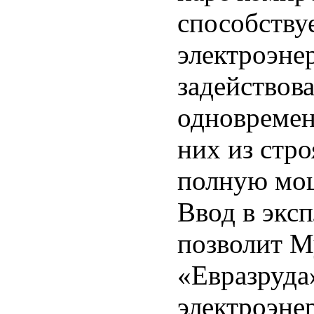
способству
электроэне
задействов
одновремен
них из стро
полную мо
Ввод в экс
позволит 
«Евразруда
электроэнер