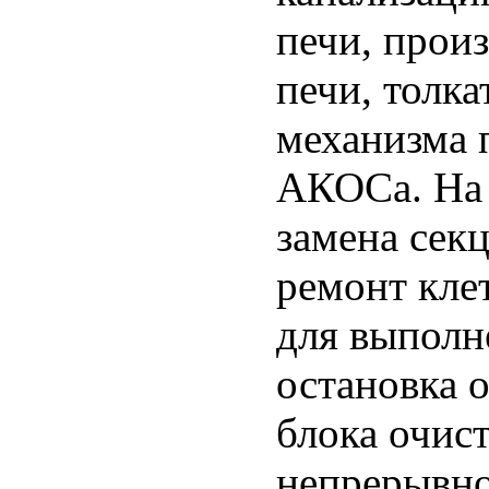
печи, прои
печи, толк
механизма 
АКОСа. На 
замена сек
ремонт кле
для выполн
остановка 
блока очис
непрерывно