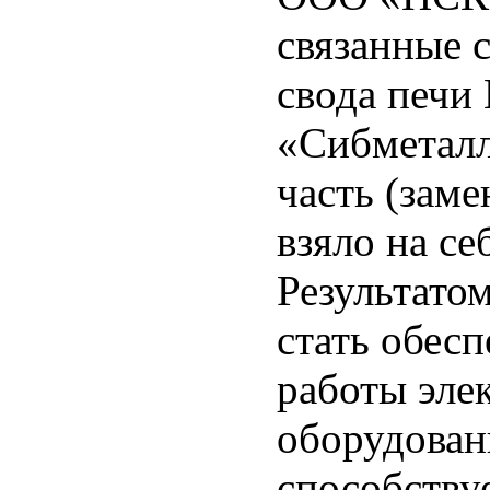
связанные с
свода печи
«Сибметалл
часть (зам
взяло на с
Результато
стать обес
работы эле
оборудован
способству