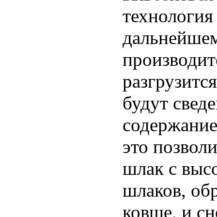
технология
дальнейшем
производит
разгрузитс
будут свед
содержание
это позвол
шлак с выс
шлаков, об
ковше, и сн