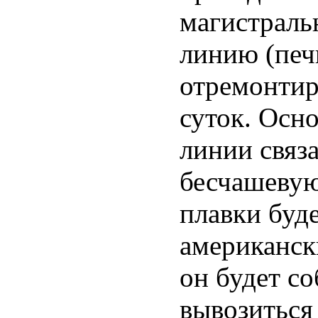
магистраль
линию (пе
отремонтиро
суток. Осн
линии связ
бесчашевую
плавки буде
американск
он будет со
вывозиться