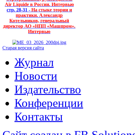
Air Liquide в России. Интервью
стр. 28-31 -
На стыке теории и
практики. Александр
Котельников, генеральный
директор АО «НПП «Машпром».
Интервью
Старая версия сайта
Журнал
Новости
Издательство
Конференции
Контакты
Сайт создан в FB Solution