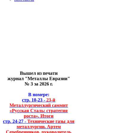
Вышел из печати
журнал "Металлы Евразии"
№ 3 за 2026 г.
В номере:
стр. 10-23 -
23-й
Металлургический саммит
«Русская Сталь: стратегия
роста». Итоги
стр. 24-27 -
Технические газы для
металлургии. Артем
Серебренников, руководитель