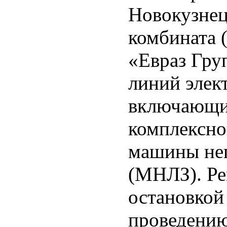
Новокузнец
комбината
«Евраз Гру
линий элек
включающих 
комплексно
машины неп
(МНЛЗ). Ре
остановкой
проведению