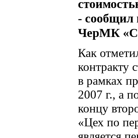
стоимость
- сообщил
ЧерМК «Се
Как отмети
контракту 
в рамках пр
2007 г., а 
концу второ
«Цех по пе
является п