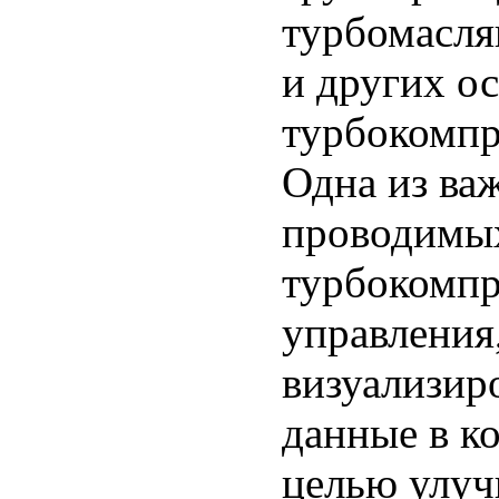
турбомасля
и других о
турбокомпр
Одна из ва
проводимых
турбокомпр
управления
визуализиро
данные в к
целью улуч