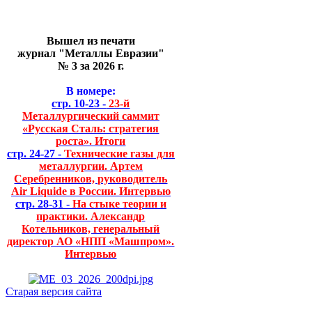
Вышел из печати
журнал "Металлы Евразии"
№ 3 за 2026 г.
В номере:
стр. 10-23 -
23-й
Металлургический саммит
«Русская Сталь: стратегия
роста». Итоги
стр. 24-27 -
Технические газы для
металлургии. Артем
Серебренников, руководитель
Air Liquide в России. Интервью
стр. 28-31 -
На стыке теории и
практики. Александр
Котельников, генеральный
директор АО «НПП «Машпром».
Интервью
Старая версия сайта