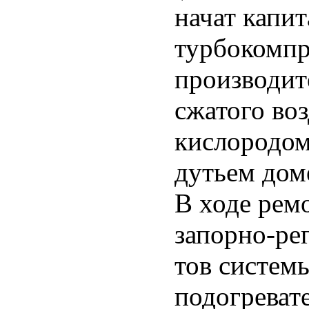
начат капи
турбокомпр
производит
сжатого во
кислородом
дутьем дом
В ходе рем
запорно-ре
тов систем
подогревате