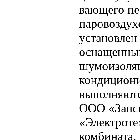
вающего пе
паровоздух
установлен
оснащенны
шумоизоляц
кондициони
выполняют
ООО «Запс
«Электроте
комбината.