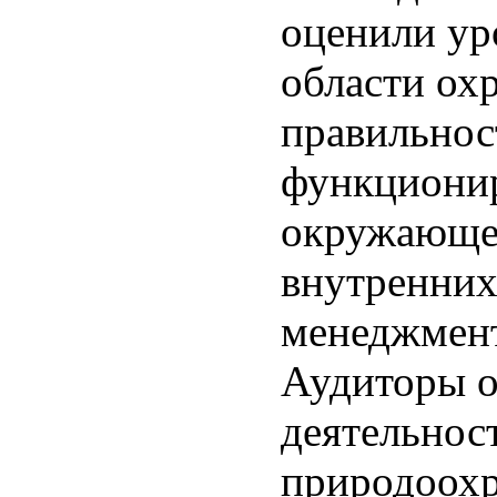
оценили ур
области ох
правильнос
функциони
окружающей
внутренних
менеджмент
Аудиторы 
деятельнос
природоохр