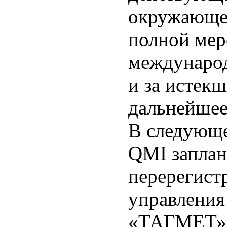
окружающе
полной мер
международ
и за истек
дальнейшее
В следующе
QMI заплан
перерегист
управлени
«ТАГМЕТ»