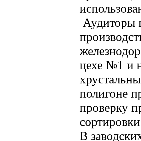
использова
Аудиторы п
производст
железнодор
цехе №1 и 
хрустальных
полигоне п
проверку п
сортировки
В заводски