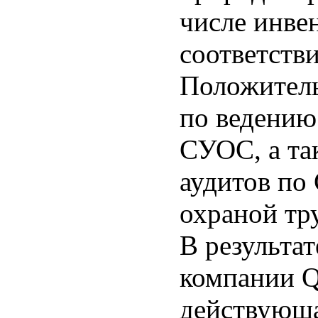
числе инве
соответств
Положитель
по ведению
СУОС, а та
аудитов по
охраной тр
В результа
компании Q
действующа