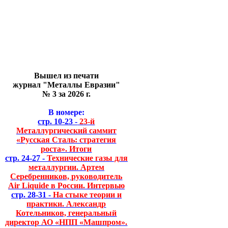
Вышел из печати
журнал "Металлы Евразии"
№ 3 за 2026 г.
В номере:
стр. 10-23 -
23-й
Металлургический саммит
«Русская Сталь: стратегия
роста». Итоги
стр. 24-27 -
Технические газы для
металлургии. Артем
Серебренников, руководитель
Air Liquide в России. Интервью
стр. 28-31 -
На стыке теории и
практики. Александр
Котельников, генеральный
директор АО «НПП «Машпром».