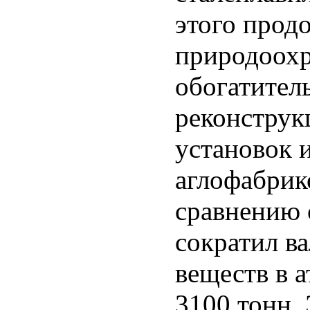
этого прод
природоохр
обогатител
реконструк
установок и
аглофабрико
сравнению 
сократил в
веществ в 
3100 тонн.