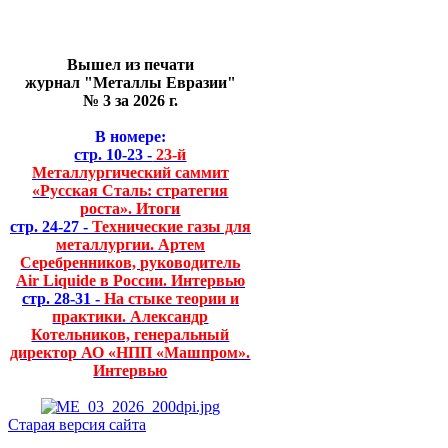
Вышел из печати
журнал "Металлы Евразии"
№ 3 за 2026 г.
В номере:
стр. 10-23 -
23-й
Металлургический саммит
«Русская Сталь: стратегия
роста». Итоги
стр. 24-27 -
Технические газы для
металлургии. Артем
Серебренников, руководитель
Air Liquide в России. Интервью
стр. 28-31 -
На стыке теории и
практики. Александр
Котельников, генеральный
директор АО «НПП «Машпром».
Интервью
Старая версия сайта