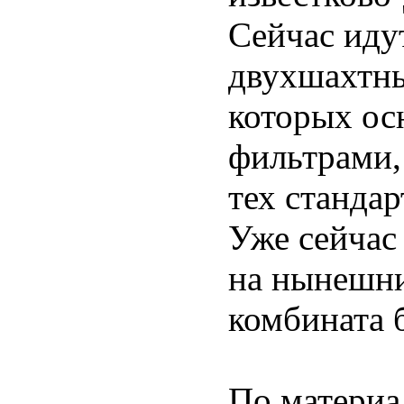
Сейчас иду
двухшахтны
которых ос
фильтрами,
тех стандар
Уже сейчас
на нынешни
комбината 
По матери