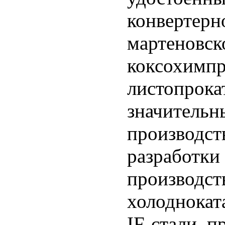
конвертерн
мартеновск
коксохимпр
листопрока
значительн
производств
разработки
производст
холоднокат
IF-стали, п