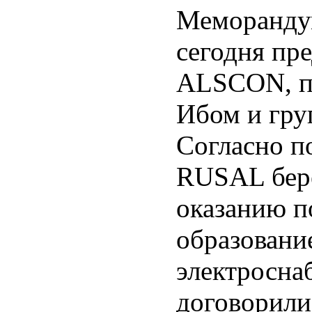
Меморандум
сегодня пр
ALSCON, пр
Ибом и гру
Согласно п
RUSAL бере
оказанию п
образование
электросна
договорили