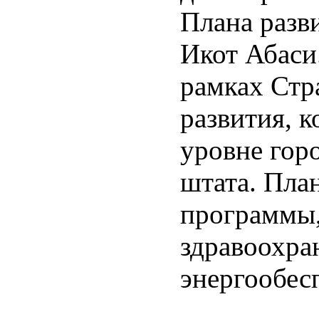
Плана разв
Икот Абаси
рамках Стр
развития, к
уровне горо
штата. Пла
программы,
здравоохра
энергообесп