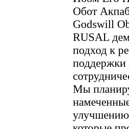
Обот Акпаби
Godswill O
RUSAL дем
подход к р
поддержки 
сотрудниче
Мы планиру
намеченные
улучшению 
которые пр