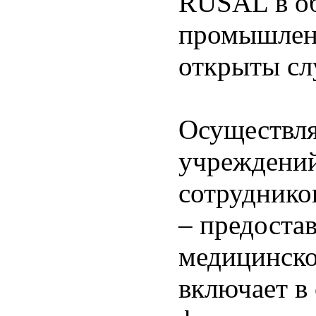
RUSAL в об
промышленн
открыты сл
Осуществля
учреждений
сотруднико
– предоста
медицинско
включает в 