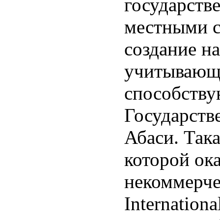
государств
местными с
создание н
учитывающе
способству
Государств
Абаси. Так
которой ок
некоммерче
Internation