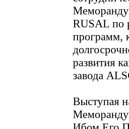
Меморандум
RUSAL по р
программ, 
долгосрочн
развития ка
завода AL
Выступая н
Меморандум
Ибом Его П