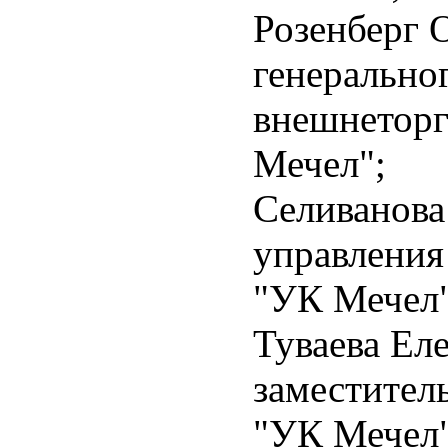
Розенберг 
генерально
внешнеторг
Мечел";
Селиванова
управления
"УК Мечел"
Туваева Ел
заместител
"УК Мечел"