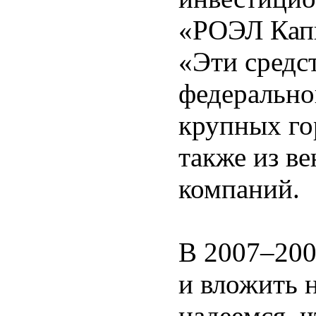
«РОЭЛ Капи
«Эти средс
федерально
крупных го
также из в
компаний.
В 2007–200
и вложить 
надеемся, 