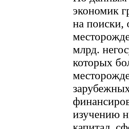
экономик гр
на поиски, 
месторожде
млрд. негос
которых бол
месторожде
зарубежных
финансиров
изучению н
капитал, с