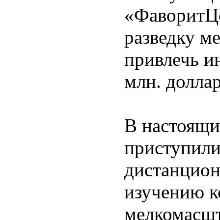
«ФаворитЦе
разведку м
привлечь и
млн. доллар
В настоящ
приступили
дистанцион
изучению к
мелкомасш