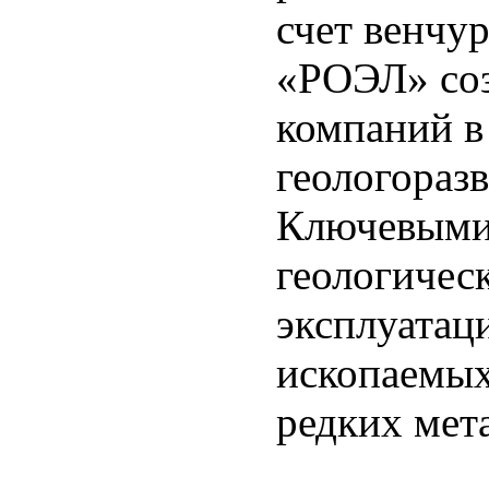
счет венчу
«РОЭЛ» соз
компаний в
геологораз
Ключевыми
геологическ
эксплуатац
ископаемых
редких мета