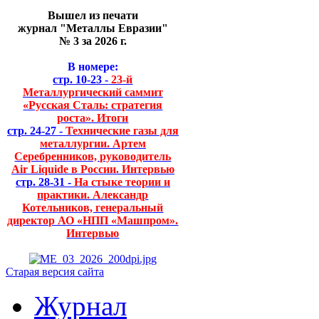
Вышел из печати
журнал "Металлы Евразии"
№ 3 за 2026 г.
В номере:
стр. 10-23 -
23-й
Металлургический саммит
«Русская Сталь: стратегия
роста». Итоги
стр. 24-27 -
Технические газы для
металлургии. Артем
Серебренников, руководитель
Air Liquide в России. Интервью
стр. 28-31 -
На стыке теории и
практики. Александр
Котельников, генеральный
директор АО «НПП «Машпром».
Интервью
Старая версия сайта
Журнал