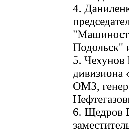
4. Данилен
председате
"Машиностр
Подольск"
5. Чехунов
дивизиона 
ОМЗ, гене
Нефтегазов
6. Щедров 
заместител