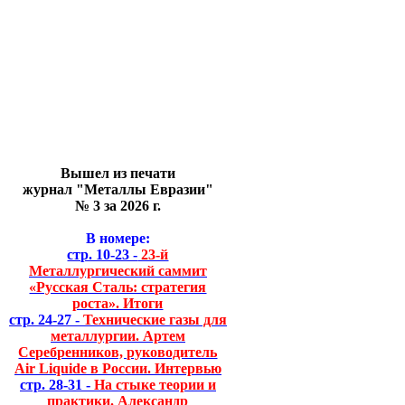
Вышел из печати
журнал "Металлы Евразии"
№ 3 за 2026 г.
В номере:
стр. 10-23 -
23-й
Металлургический саммит
«Русская Сталь: стратегия
роста». Итоги
стр. 24-27 -
Технические газы для
металлургии. Артем
Серебренников, руководитель
Air Liquide в России. Интервью
стр. 28-31 -
На стыке теории и
практики. Александр