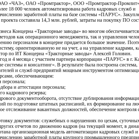
 (ОАО «ЧАЗ», ОАО «Промтрактор», ООО «Промтрактор-Промлит»
лее 18 000 человек автоматизирована работа кадровых служб и
начислению заработной платы на базе системы «ПАРУС». Закупл
проекта составила 14,3 млн. рублей, затраты на покупку ПО со
знеса Концерна «Тракторные заводы» во многом обеспечивается
тодов как операционного менеджмента, так и управления чел
лению персоналом в концерне придается большое значение. Поэ
стему, ориентированную не на учет, а на управление кадрами, 
ектор по ИТ Концерна «Тракторные заводы» Алексей Головин.
 год и 4 месяца с участием партнера корпорации «ПАРУС» в г. К
системы и консалтинг». В результате была построена система, 
одителей и служб предприятий мощным инструментом оптимизац
урсами, обеспечивающим:
 персонала;
дбора и аттестации персонала;
го кадрового резерва;
дрового документооборота, отсутствие дублирования информаци
ий по подготовке штатных расписаний, их формирование на лю
ное отслеживание вакантных должностей, обеспечение контроля
товку документов: служебных о нарушениях по цехам, суточны
 других отчетов по движению кадров (на текущий момент, в дина
ботана организационная модель автоматизации кадровых служб и
начислению заработной платы крупного промышленного предпри