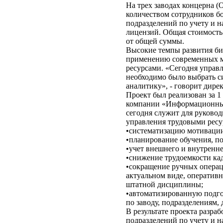
На трех заводах концерна
количеством сотрудников бо
подразделений по учету и 
лицензий. Общая стоимость 
от общей суммы.
Высокие темпы развития би
применению современных ме
ресурсами. «Сегодня управ
необходимо было выбрать си
аналитику», - говорит дир
Проект был реализован за 1
компании «Информационные 
сегодня служит для руков
управления трудовыми рес
•систематизацию мотивации
•планирование обучения, по
•учет внешнего и внутренне
•снижение трудоемкости ка
•сокращение ручных операц
актуальном виде, оператив
штатной дисциплины;
•автоматизированную подго
по заводу, подразделениям,
В результате проекта разра
подразделений по учету и 