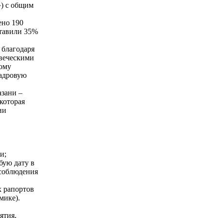
) с общим
ено 190
ставили 35%
 благодаря
овеческими
тому
кадровую
азани –
которая
ии
и;
бую дату в
 соблюдения
х рапортов
мике).
ятия,