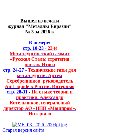
Вышел из печати
журнал "Металлы Евразии"
№ 3 за 2026 г.
В номере:
стр. 10-23 -
23-й
Металлургический саммит
«Русская Сталь: стратегия
роста». Итоги
стр. 24-27 -
Технические газы для
металлургии. Артем
Серебренников, руководитель
Air Liquide в России. Интервью
стр. 28-31 -
На стыке теории и
практики. Александр
Котельников, генеральный
директор АО «НПП «Машпром».
Интервью
Старая версия сайта