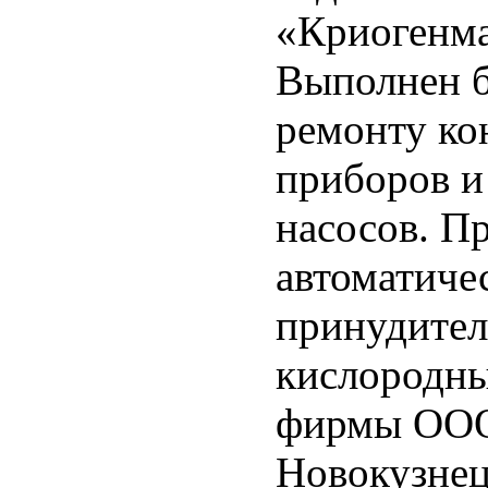
«Криогенма
Выполнен б
ремонту ко
приборов и
насосов. П
автоматиче
принудител
кислородны
фирмы ООО
Новокузнец