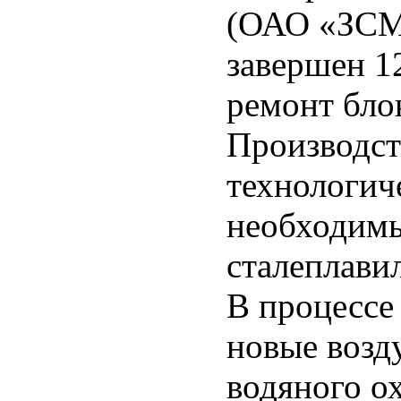
(ОАО «ЗСМК
завершен 1
ремонт бло
Производст
технологич
необходимы
сталеплави
В процессе
новые возд
водяного о