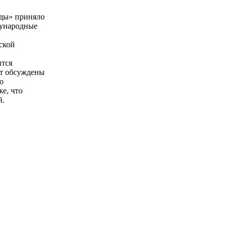
оды» приняло
дународные
ской
ится
ут обсуждены
о
е, что
й.