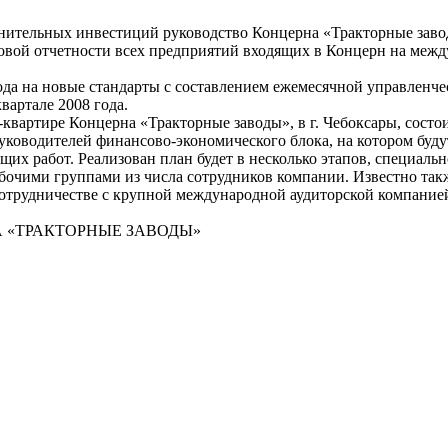
нительных инвестиций руководство Концерна «Тракторные зав
овой отчетности всех предприятий входящих в Концерн на меж
ода на новые стандарты с составлением ежемесячной управленче
вартале 2008 года.
б-квартире Концерна «Тракторные заводы», в г. Чебоксары, состо
уководителей финансово-экономического блока, на котором буд
щих работ. Реализован план будет в несколько этапов, специальн
бочими группами из числа сотрудников компании. Известно такж
сотрудничестве с крупной международной аудиторской компание
НА «ТРАКТОРНЫЕ ЗАВОДЫ»