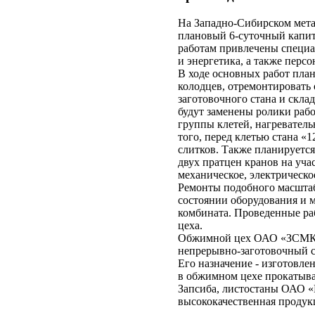
На Западно-Сибирском мета
плановый 6-суточный капит
работам привлечены специа
и энергетика, а также перс
В ходе основных работ пла
колодцев, отремонтировать 
заготовочного стана и скла
будут заменены ролики раб
группы клетей, нагреватель
того, перед клетью стана «
слитков. Также планируется
двух пратцен кранов на уча
механическое, электрическо
Ремонты подобного масштаб
состоянии оборудования и 
комбината. Проведенные ра
цеха.
Обжимной цех ОАО «ЗСМК», 
непрерывно-заготовочный ст
Его назначение - изготовле
в обжимном цехе прокатывае
Запсиба, листостаны ОАО «
высококачественная продук