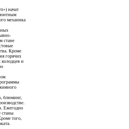
п») начат
емонтным
ого механика
ьных
ывно-
м стане
стовые
ства. Кроме
ния горячих
 колодцев и
но
ном
программы
бжимного
, блюминг,
роизводстве.
в. Ежегодно
е станы
роме того,
ката.