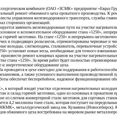
ллургическом комбинате (ОАО «ЗСМК» предприятие «Евраз Гру
альный ремонт обжимного цеха прокатного производства. К р
листы управления железнодорожного транспорта, службы главн
онал сторонних организаций.
нируется заменить железнодорожные пути на участке нагревател
основное и вспомогательное оборудование стана «1250», непрер
да горячей заготовки. На стане «1250» и непрерывно-заготовочно
очих и подводящих рольгангов, отремонтированы черновые и чи
ные колодцы, слиткоподача, сталкиватель, перевалочные устрой
1250» установят новые весы, необходимые для точного взвешива
 произвести ремонт клещевых кранов на участке нагревательных
стке стана «1250». За время работ будет полностью отревизирова
е и энергетическое оборудование цеха.
а проводятся в цехе ежегодно для поддержания в работоспособ
механизмов, а также успешного выполнения производственной 
боты обеспечат бесперебойное, надежное функционирование о
в который входят участки отделения нагревательных колодцев
ан и склад горячей заготовки, один из основных в прокатном п
ние из слитков конвертерной стали заготовок для сортовых стано
тся 4,2 миллиона тонн стали, которая поступает на передельны
НКМК», металлургический завод им. Кузьмина (Новосибирск). К
ция обжимного цеха востребована на мировом рынке металлопро