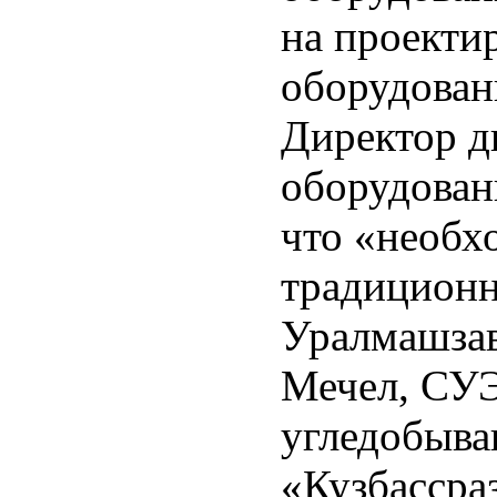
на проекти
оборудован
Директор д
оборудован
что «необх
традиционн
Уралмашза
Мечел, СУ
угледобыв
«Кузбассра