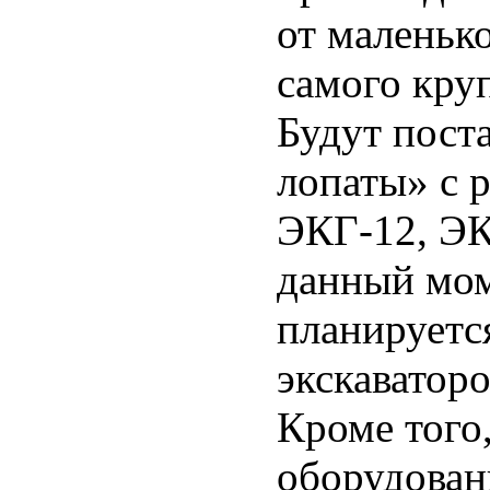
от маленьк
самого кру
Будут пост
лопаты» с 
ЭКГ-12, ЭК
данный мом
планируетс
экскаватор
Кроме того
оборудован