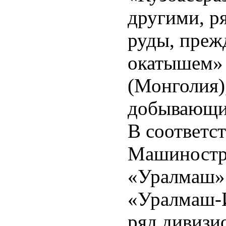
другими, р
руды, преж
окатышем» 
(Монголия)
добывающи
В соответс
Машиностр
«Уралмаш» 
«Уралмаш-И
ряд дивизи