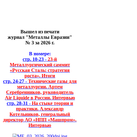
Вышел из печати
журнал "Металлы Евразии"
№ 3 за 2026 г.
В номере:
стр. 10-23 -
23-й
Металлургический саммит
«Русская Сталь: стратегия
роста». Итоги
стр. 24-27 -
Технические газы для
металлургии. Артем
Серебренников, руководитель
Air Liquide в России. Интервью
стр. 28-31 -
На стыке теории и
практики. Александр
Котельников, генеральный
директор АО «НПП «Машпром».
Интервью