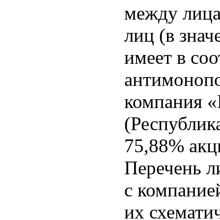
между лица
лиц (в зна
имеет в со
антимонопо
компания
(Республик
75,88% ак
Перечень л
с компани
их схемати