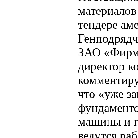
материалов
тендере ам
Генподрядч
ЗАО «Фирм
директор к
комментиру
что «уже з
фундаменто
машины и г
ведутся ра