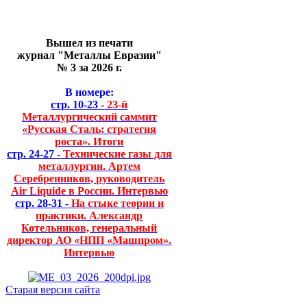
Вышел из печати
журнал "Металлы Евразии"
№ 3 за 2026 г.
В номере:
стр. 10-23 -
23-й
Металлургический саммит
«Русская Сталь: стратегия
роста». Итоги
стр. 24-27 -
Технические газы для
металлургии. Артем
Серебренников, руководитель
Air Liquide в России. Интервью
стр. 28-31 -
На стыке теории и
практики. Александр
Котельников, генеральный
директор АО «НПП «Машпром».
Интервью
Старая версия сайта