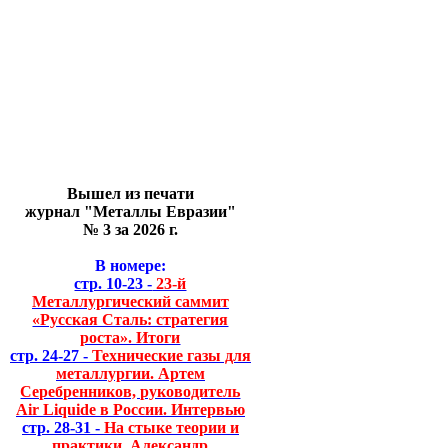
Вышел из печати
журнал "Металлы Евразии"
№ 3 за 2026 г.
В номере:
стр. 10-23 -
23-й
Металлургический саммит
«Русская Сталь: стратегия
роста». Итоги
стр. 24-27 -
Технические газы для
металлургии. Артем
Серебренников, руководитель
Air Liquide в России. Интервью
стр. 28-31 -
На стыке теории и
практики. Александр