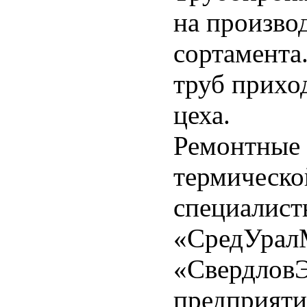
на произво
сортамента
труб прихо
цеха.
Ремонтные 
термическо
специалист
«СредУрал
«СвердловЭ
предприяти