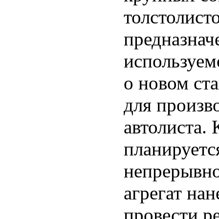
толстолист
предназнач
используемо
о новом ст
для произв
автолиста.
планируется
непрерывно
агрегат на
провести р