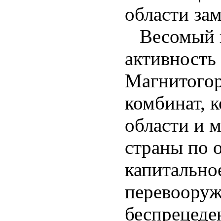
области за
Весомый в
активность
Магнитогор
комбинат, 
области и 
страны по 
капитально
перевоору
беспрецеде