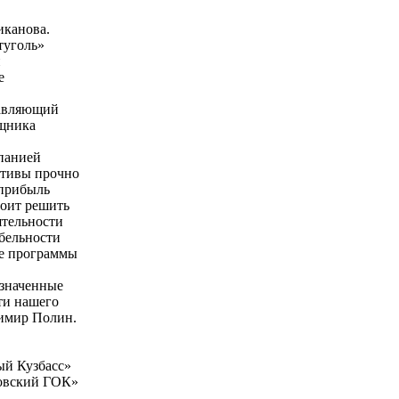
иканова.
туголь»
н
е
тавляющий
ощника
панией
ктивы прочно
 прибыль
тоит решить
ятельности
бельности
ие программы
означенные
ти нашего
димир Полин.
ый Кузбасс»
новский ГОК»