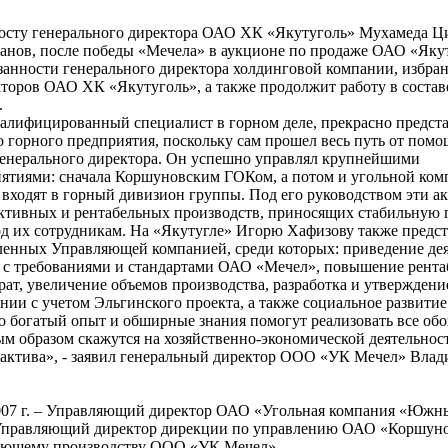
осту генерального директора ОАО ХК «Якутуголь» Мухамеда Ц
нов, после победы «Мечела» в аукционе по продаже ОАО «Яку
анности генерального директора холдинговой компании, избра
кторов ОАО ХК «Якутуголь», а также продолжит работу в состав
.
алифицированный специалист в горном деле, прекрасно предс
 горного предприятия, поскольку сам прошел весь путь от пом
генерального директора. Он успешно управлял крупнейшими
ятиями: сначала Коршуновским ГОКом, а потом и угольной ком
входят в горный дивизион группы. Под его руководством эти а
ективных и рентабельных производств, приносящих стабильную
д их сотрудникам. На «Якутугле» Игорю Хафизову также предс
авленных Управляющей компанией, среди которых: приведение де
е с требованиями и стандартами ОАО «Мечел», повышение рента
рат, увеличение объемов производства, разработка и утвержден
нии с учетом Эльгинского проекта, а также социальное развитие
го богатый опыт и обширные знания помогут реализовать все об
м образом скажутся на хозяйственно-экономической деятельнос
 актива», - заявил генеральный директор ООО «УК Мечел» Вла
 2007 г. – Управляющий директор ОАО «Угольная компания «Южн
 – Управляющий директор дирекции по управлению ОАО «Коршу
ающему производству ООО «УК Мечел».