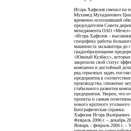
Игорь Хафизов сменил на п
Мухамед Мухадинович Цика
временно исполнявший обяз
председателем Совета дире
менеджмента ОАО «Мечел»
«Игорь Хафизов – высококв
специфику работы большого
машиниста экскаватора до 
градообразующими предпри
«Южный Кузбасс», которые 
закрепили свой статус эфф
компании и достойный дохо
ряд серьезных задач, пост
предприятия в соответстви
производства, снижение зат
стабильного развития компа
предприятия. Уверен, что е
проекты и самым позитивны
нового крупного угольного
Биографическая справка:
Хафизов Игорь Валерьевич
Февраль 2006 г. – декабрь
Январь – февраль 2006 г.
управления по горнодобыв