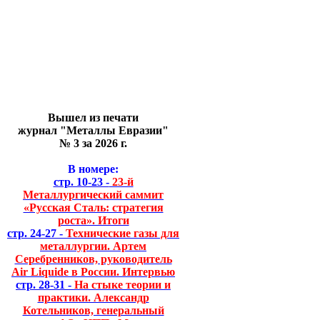
Вышел из печати
журнал "Металлы Евразии"
№ 3 за 2026 г.
В номере:
стр. 10-23 -
23-й
Металлургический саммит
«Русская Сталь: стратегия
роста». Итоги
стр. 24-27 -
Технические газы для
металлургии. Артем
Серебренников, руководитель
Air Liquide в России. Интервью
стр. 28-31 -
На стыке теории и
практики. Александр
Котельников, генеральный