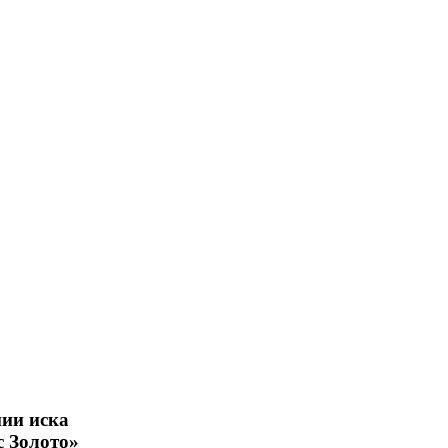
нии иска
с Золото»