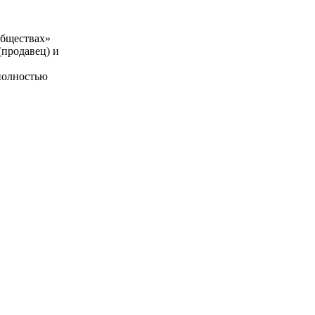
обществах»
продавец) и
 полностью