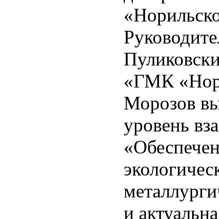
«Норильско
Руководите
Пуликовски
«ГМК «Нор
Морозов вы
уровень вз
«Обеспече
экологичес
металлурги
и актуальна