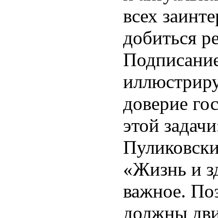
всех заинт
добиться ре
Подписание
иллюстриру
доверие го
этой задачи
Пуликовски
«Жизнь и з
важное. По
должны дви