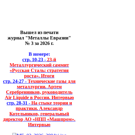
Вышел из печати
журнал "Металлы Евразии"
№ 3 за 2026 г.
В номере:
стр. 10-23 -
23-й
Металлургический саммит
«Русская Сталь: стратегия
роста». Итоги
стр. 24-27 -
Технические газы для
металлургии. Артем
Серебренников, руководитель
Air Liquide в России. Интервью
стр. 28-31 -
На стыке теории и
практики. Александр
Котельников, генеральный
директор АО «НПП «Машпром».
Интервью