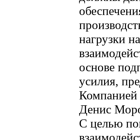
обеспечени
производст
нагрузки н
взаимодейс
основе под
усилия, пр
Компанией 
Денис Моро
С целью п
взаимодейс