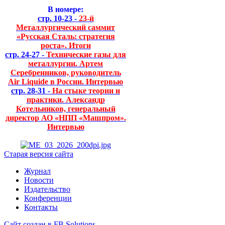
В номере:
стр. 10-23 -
23-й
Металлургический саммит
«Русская Сталь: стратегия
роста». Итоги
стр. 24-27 -
Технические газы для
металлургии. Артем
Серебренников, руководитель
Air Liquide в России. Интервью
стр. 28-31 -
На стыке теории и
практики. Александр
Котельников, генеральный
директор АО «НПП «Машпром».
Интервью
Старая версия сайта
Журнал
Новости
Издательство
Конференции
Контакты
Сайт создан в FB Solutions