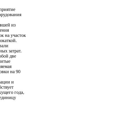
приятие
орудования
ившей из
ления
ок на участок
окаткой.
вали
ных затрат.
обой две
литые
ляемая
овки на 90
зации и
бствует
кущего года,
 единицу