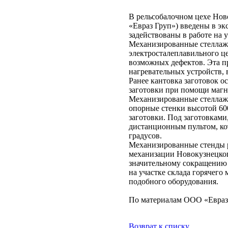
В рельсобалочном цехе Но
«Евраз Груп») введены в э
задействованы в работе на у
Механизированные стеллажи
электросталеплавильного це
возможных дефектов. Эта пр
нагревательных устройств, 
Ранее кантовка заготовок 
заготовки при помощи магни
Механизированные стеллажи
опорные стенки высотой 60
заготовки. Под заготовками
дистанционным пультом, ко
градусов.
Механизированные стенды р
механизации Новокузнецког
значительному сокращению в
на участке склада горячего
подобного оборудования.
По материалам ООО «Евра
Возврат к списку