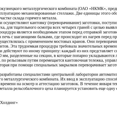
вокузнецкого металлургического комбината (ОАО «НКМК», пред
ксплуатацию механизированные стеллажи. Две единицы этого об
частке склада горячего металла.
 осуществляют кантовку (переворачивание) заготовки, поступ
ха, для тщательного осмотра всех четырех граней с целью выяв
оцедура является необходимым этапом перед отправкой заготов
в печь с шагающими балками, где происходит их нагрев перед пр
осуществлялась с применением мостовых кранов. Они переворачи
тов. Эта трудоемкая процедура требовала значительных времен
 действуют по иному принципу: каждый из них представляет с
0 мм, разделенные на секции, в которые попарно укладываются 
, по рельсовым путям перемещается кантовочная тележка, управ
торая при помощи специальных закрылков переворачивает загот
азработаны специалистами центральной лаборатории автомати
о металлургического комбината. Их ввод в эксплуатацию спосо
ремени на осмотр и аттестацию заготовок. В течение января те
 металла рельсобалочного цеха планируется установить еще одну
зХолдинг»