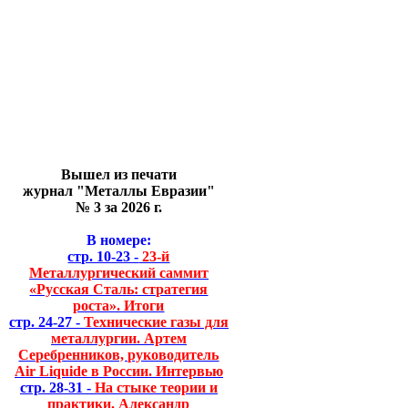
Вышел из печати
журнал "Металлы Евразии"
№ 3 за 2026 г.
В номере:
стр. 10-23 -
23-й
Металлургический саммит
«Русская Сталь: стратегия
роста». Итоги
стр. 24-27 -
Технические газы для
металлургии. Артем
Серебренников, руководитель
Air Liquide в России. Интервью
стр. 28-31 -
На стыке теории и
практики. Александр