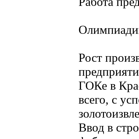
Работа пре
Олимпиади
Рост произ
предприят
ГОКе в Кра
всего, с у
золотоизвл
Ввод в стр