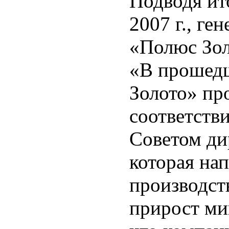
Подводя ит
2007 г., г
«Полюс Зол
«В прошед
Золото» пр
соответств
Советом дир
которая на
производств
прирост ми