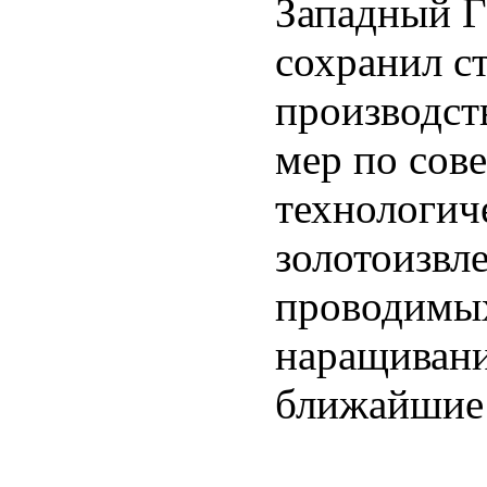
Западный Г
сохранил с
производст
мер по сов
технологич
золотоизвл
проводимых 
наращивани
ближайшие 