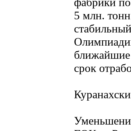
фабрики по
5 млн. тон
стабильный
Олимпиади
ближайшие 
срок отраб
Куранахск
Уменьшение