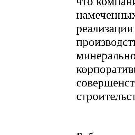
что компан
намеченных 
реализации 
производст
минерально
корпоратив
совершенст
строительс