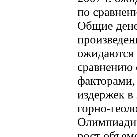
по сравнени
Общие дене
произведенн
ожидаются 
сравнению 
факторами,
издержек в 
горно-геол
Олимпиади
рост объем