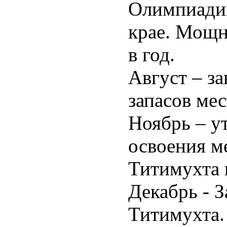
Олимпиади
крае. Мощн
в год.
Август – з
запасов ме
Ноябрь – у
освоения м
Титимухта 
Декабрь - 
Титимухта.