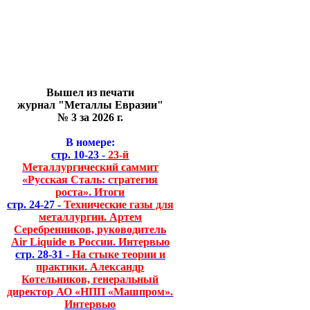
Вышел из печати
журнал "Металлы Евразии"
№ 3 за 2026 г.
В номере:
стр. 10-23 -
23-й
Металлургический саммит
«Русская Сталь: стратегия
роста». Итоги
стр. 24-27 -
Технические газы для
металлургии. Артем
Серебренников, руководитель
Air Liquide в России. Интервью
стр. 28-31 -
На стыке теории и
практики. Александр
Котельников, генеральный
директор АО «НПП «Машпром».
Интервью