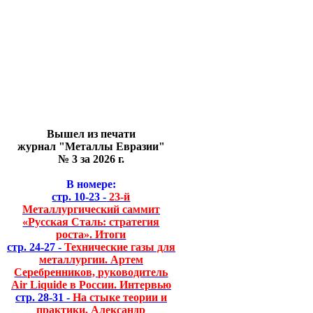
Вышел из печати
журнал "Металлы Евразии"
№ 3 за 2026 г.
В номере:
стр. 10-23 -
23-й
Металлургический саммит
«Русская Сталь: стратегия
роста». Итоги
стр. 24-27 -
Технические газы для
металлургии. Артем
Серебренников, руководитель
Air Liquide в России. Интервью
стр. 28-31 -
На стыке теории и
практики. Александр