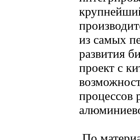
крупнейший
производит
из самых п
развития б
проект с к
возможност
процессов 
алюминиево
По матери