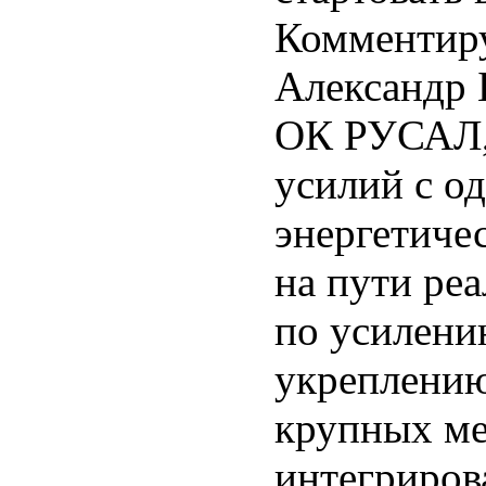
Комментир
Александр 
ОК РУСАЛ,
усилий с о
энергетиче
на пути ре
по усилени
укреплению
крупных м
интегриров