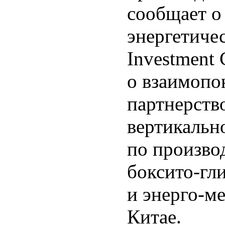
сообщает о
энергетиче
Investment 
о взаимопо
партнерств
вертикальн
по произво
боксито-гл
и энерго-м
Китае.