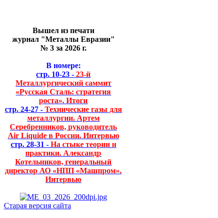
Вышел из печати
журнал "Металлы Евразии"
№ 3 за 2026 г.
В номере:
стр. 10-23 -
23-й
Металлургический саммит
«Русская Сталь: стратегия
роста». Итоги
стр. 24-27 -
Технические газы для
металлургии. Артем
Серебренников, руководитель
Air Liquide в России. Интервью
стр. 28-31 -
На стыке теории и
практики. Александр
Котельников, генеральный
директор АО «НПП «Машпром».
Интервью
Старая версия сайта