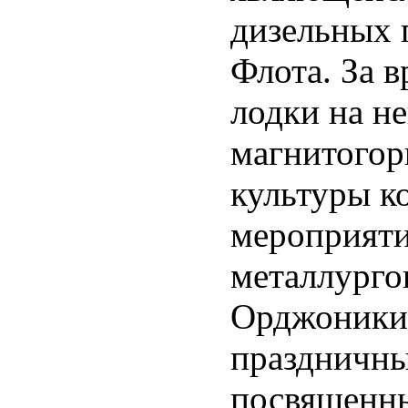
дизельных 
Флота. За 
лодки на н
магнитогор
культуры к
мероприяти
металлург
Орджоникид
праздничны
посвященны