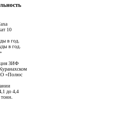
ельность
Саха
ат 10
ды в год.
ды в год.
»
кция ЗИФ
 Куранахском
ОАО «Полюс
пании
,1 до 4,4
 тонн.