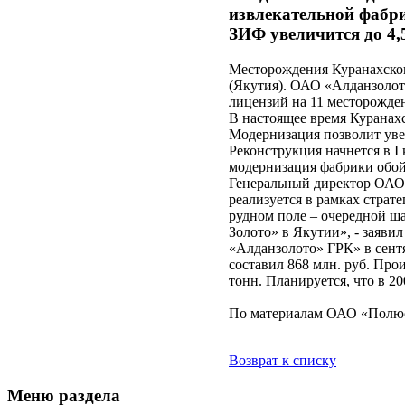
извлекательной фабри
ЗИФ увеличится до 4,5
Месторождения Куранахског
(Якутия). ОАО «Алданзолот
лицензий на 11 месторожде
В настоящее время Куранахск
Модернизация позволит увел
Реконструкция начнется в I
модернизация фабрики обойд
Генеральный директор ОАО
реализуется в рамках страт
рудном поле – очередной 
Золото» в Якутии», - заяви
«Алданзолото» ГРК» в сент
составил 868 млн. руб. Про
тонн. Планируется, что в 200
По материалам ОАО «Полюс
Возврат к списку
Меню раздела