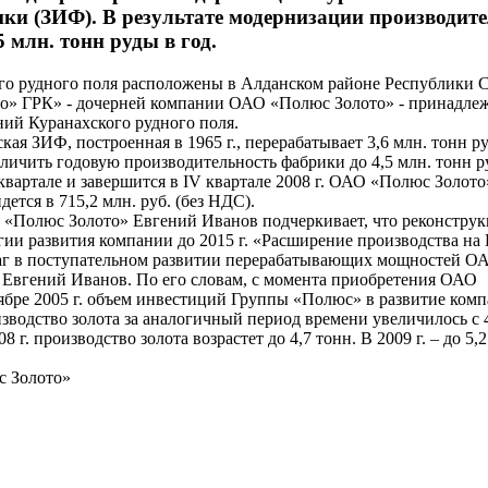
ки (ЗИФ). В результате модернизации производит
 млн. тонн руды в год.
о рудного поля расположены в Алданском районе Республики 
о» ГРК» - дочерней компании ОАО «Полюс Золото» - принадлеж
ний Куранахского рудного поля.
ая ЗИФ, построенная в 1965 г., перерабатывает 3,6 млн. тонн ру
ичить годовую производительность фабрики до 4,5 млн. тонн ру
 квартале и завершится в IV квартале 2008 г. ОАО «Полюс Золото
ется в 715,2 млн. руб. (без НДС).
 «Полюс Золото» Евгений Иванов подчеркивает, что реконстру
егии развития компании до 2015 г. «Расширение производства на
шаг в поступательном развитии перерабатывающих мощностей 
л Евгений Иванов. По его словам, с момента приобретения ОАО
ябре 2005 г. объем инвестиций Группы «Полюс» в развитие ком
изводство золота за аналогичный период времени увеличилось с 4
8 г. производство золота возрастет до 4,7 тонн. В 2009 г. – до 5,2
 Золото»