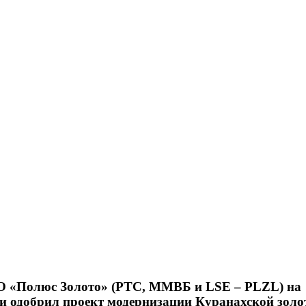
О «Полюс Золото» (РТС, ММВБ и LSE – PLZL) на
и одобрил проект модернизации Куранахской золо