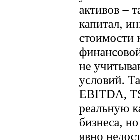
активов – 
капитал, и
стоимости 
финансовой
не учитыва
условий. Та
EBITDA, TS
реальную к
бизнеса, н
явно недос