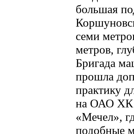
большая по
Коршуновск
семи метро
метров, глу
Бригада м
прошла доп
практику д
на ОАО ХК 
«Мечел», г
подобные м