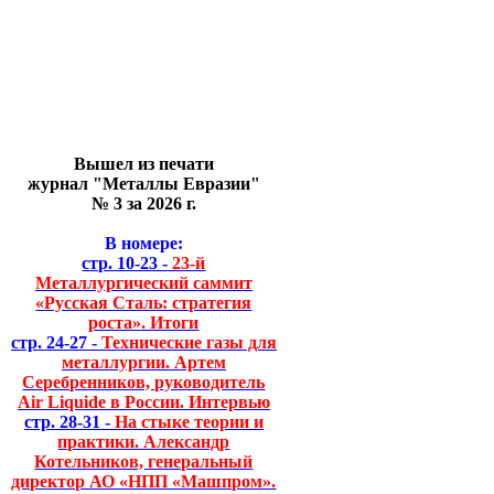
Вышел из печати
журнал "Металлы Евразии"
№ 3 за 2026 г.
В номере:
стр. 10-23 -
23-й
Металлургический саммит
«Русская Сталь: стратегия
роста». Итоги
стр. 24-27 -
Технические газы для
металлургии. Артем
Серебренников, руководитель
Air Liquide в России. Интервью
стр. 28-31 -
На стыке теории и
практики. Александр
Котельников, генеральный
директор АО «НПП «Машпром».