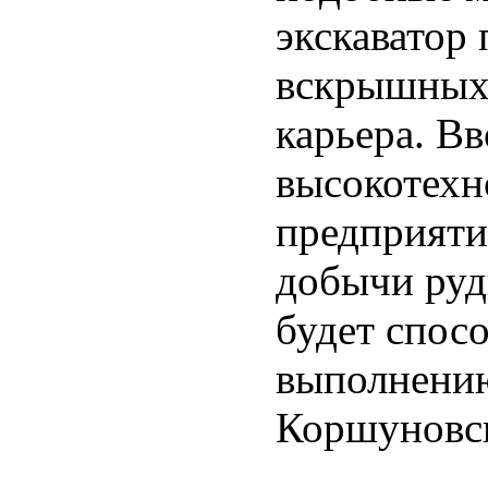
экскаватор
вскрышных 
карьера. В
высокотехн
предприяти
добычи руд
будет спос
выполнени
Коршуновс