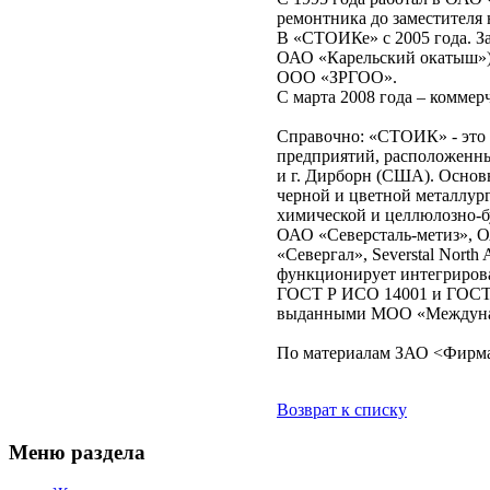
ремонтника до заместителя 
В «СТОИКе» с 2005 года. З
ОАО «Карельский окатыш»).
ООО «ЗРГОО».
С марта 2008 года – комме
Справочно: «СТОИК» - это х
предприятий, расположенных
и г. Дирборн (США). Основ
черной и цветной металлург
химической и целлюлозно-
ОАО «Северсталь-метиз», 
«Севергал», Severstal Nort
функционирует интегриров
ГОСТ Р ИСО 14001 и ГОСТ Р
выданными МОО «Междунаро
По материалам ЗАО <Фир
Возврат к списку
Меню раздела