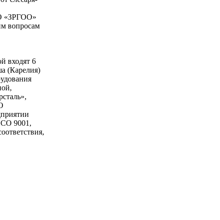
ОО «ЗРГОО»
им вопросам
й входят 6
ша (Карелия)
рудования
ной,
сталь»,
О
едприятии
ИСО 9001,
оответствия,