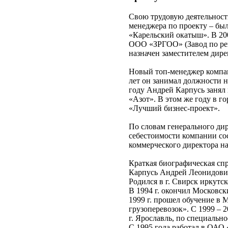
Свою трудовую деятельност
менеджера по проекту – был
«Карельский окатыш». В 20
ООО «ЗРГОО» (Завод по рем
назначен заместителем дир
Новый топ-менеджер компан
лет он занимал должности 
году Андрей Карпусь занял
«Азот». В этом же году в 
«Лучший бизнес-проект».
По словам генерального д
себестоимости компании сос
коммерческого директора н
Краткая биографическая спр
Карпусь Андрей Леонидович 
Родился в г. Свирск иркутск
В 1994 г. окончил Московс
1999 г. прошел обучение в
грузоперевозок». С 1999 – 
г. Ярославль, по специальн
С 1995 года работал в ОАО 