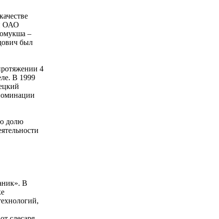
качестве
ий ОАО
томукша –
дович был
протяжении 4
ле. В 1999
вецкий
 номинации
ую долю
еятельности
аник». В
ке
технологий,
от слесаря-