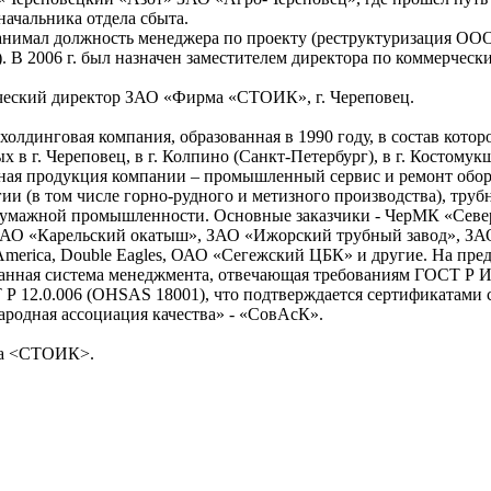
начальника отдела сбыта.
анимал должность менеджера по проекту (реструктуризация О
 В 2006 г. был назначен заместителем директора по коммерческ
рческий директор ЗАО «Фирма «СТОИК», г. Череповец.
олдинговая компания, образованная в 1990 году, в состав которо
 в г. Череповец, в г. Колпино (Санкт-Петербург), в г. Костомук
ная продукция компании – промышленный сервис и ремонт обо
ии (в том числе горно-рудного и метизного производства), труб
бумажной промышленности. Основные заказчики - ЧерМК «Север
ОАО «Карельский окатыш», ЗАО «Ижорский трубный завод», ЗА
h America, Double Eagles, ОАО «Сегежский ЦБК» и другие. На пр
анная система менеджмента, отвечающая требованиям ГОСТ Р 
 12.0.006 (OHSAS 18001), что подтверждается сертификатами с
дная ассоциация качества» - «СовАсК».
ма <СТОИК>.