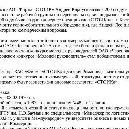
ь в ЗАО «Фирма «СТОИК» Андрей Карпусь начал в 2005 году в 
 в составе рабочей группы по переводу на сервис подразделен
06 году было создано дочернее предприятие «СТОИКа» в г. Кос
онту горно-обогатительного оборудования), где Андрей Леони
ектора по коммерческим вопросам.
ии имеет многолетний опыт в коммерческой деятельности. На 
на ОАО «Череповецкий «Азот» в отделе сбыта и финансовом отде
 первое место в конкурсе молодых руководителей ОАО «Черепо
городском конкурсе «Молодой руководитель» стал победителем в
иректора ЗАО «Фирма «СТОИК» Дмитрия Романова, значительн
тавляет ответственность коммерческой структуры, поэтому от д
апрямую будут зависеть финансовые результаты «СТОИКа».
авка:
– 08.02.1970 г.р.
ой области, в 1987 г. окончил школу №48 в г. Таллине.
кий автомеханический институт по специальности «инженер-мех
 МГТУ им. Н.Э.Баумана по специальности «Менеджер по логисти
2002 гг. учился в Международном университете бизнеса и новых 
ости «Коммерция».
«Череповецкий «Азот» ЗАО «Агро-Череповец», где прошел путь 