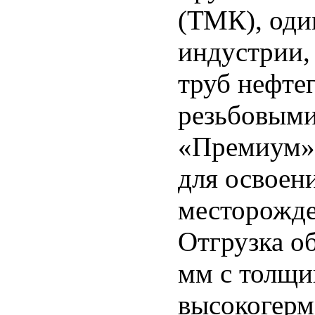
(ТМК), оди
индустрии,
труб нефтег
резьбовыми
«Премиум»
для освоен
месторожде
Отгрузка о
мм с толщи
высокогер