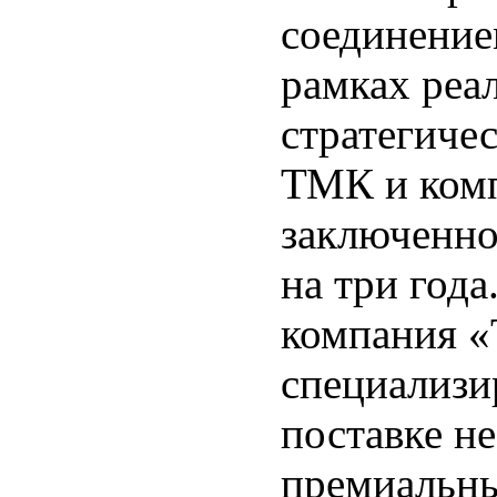
соединени
рамках реа
стратегиче
ТМК и комп
заключенно
на три год
компания 
специализи
поставке н
премиальн