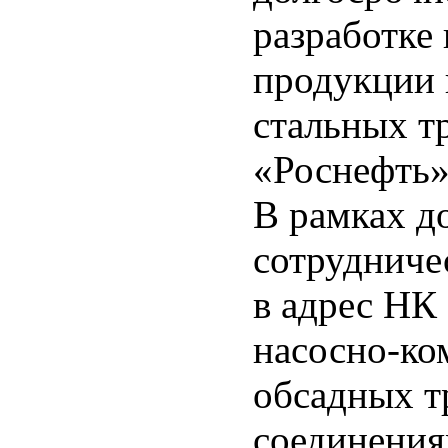
разработке
продукции 
стальных т
«Роснефть»
В рамках д
сотрудниче
в адрес НК
насосно-ко
обсадных т
соединения