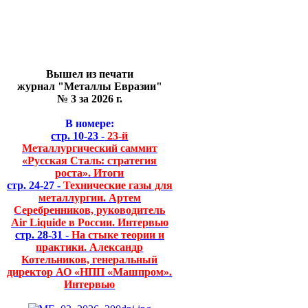
Вышел из печати
журнал "Металлы Евразии"
№ 3 за 2026 г.
В номере:
стр. 10-23 -
23-й
Металлургический саммит
«Русская Сталь: стратегия
роста». Итоги
стр. 24-27 -
Технические газы для
металлургии. Артем
Серебренников, руководитель
Air Liquide в России. Интервью
стр. 28-31 -
На стыке теории и
практики. Александр
Котельников, генеральный
директор АО «НПП «Машпром».
Интервью