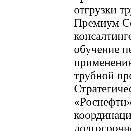
отгрузки т
Премиум Се
консалтинг
обучение п
применени
трубной пр
Стратегиче
«Роснефти»
координаци
долгосрочн